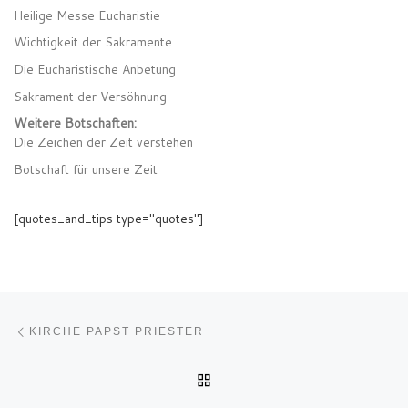
Heilige Messe Eucharistie
Wichtigkeit der Sakramente
Die Eucharistische Anbetung
Sakrament der Versöhnung
Weitere Botschaften:
Die Zeichen der Zeit verstehen
Botschaft für unsere Zeit
[quotes_and_tips type="quotes"]
Parcourir les articles
Article précédent
KIRCHE PAPST PRIESTER
RETOUR À LA LISTE DES