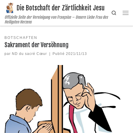
Die Botschaft der Zärtlichkeit Jesu
Skip to content
Search
Me
Offizielle Seite der Vereinigung von Françoise – Unsere Liebe Frau des
Heiligsten Herzens
BOTSCHAFTEN
Sakrament der Versöhnung
par
ND du sacré Cœur
|
Publié
2021/11/13