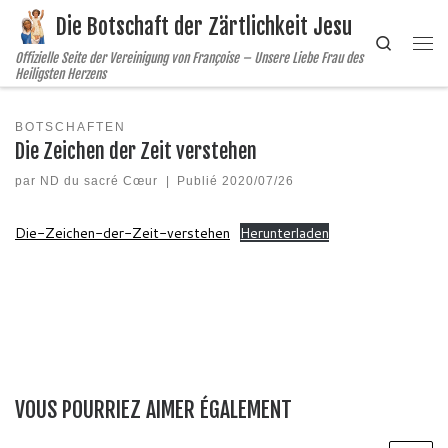
Die Botschaft der Zärtlichkeit Jesu
Skip to content
Search
Me
Offizielle Seite der Vereinigung von Françoise – Unsere Liebe Frau des
Heiligsten Herzens
BOTSCHAFTEN
Die Zeichen der Zeit verstehen
par
ND du sacré Cœur
|
Publié
2020/07/26
Die-Zeichen-der-Zeit-verstehen
Herunterladen
VOUS POURRIEZ AIMER ÉGALEMENT