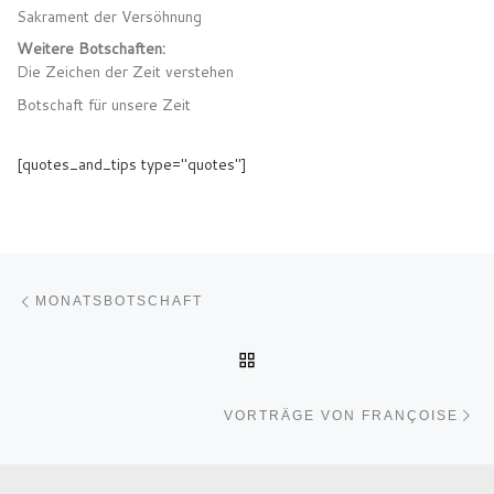
Sakrament der Versöhnung
Weitere Botschaften:
Die Zeichen der Zeit verstehen
Botschaft für unsere Zeit
[quotes_and_tips type="quotes"]
Parcourir les articles
Article précédent
MONATSBOTSCHAFT
RETOUR À LA LISTE DES
Ar
VORTRÄGE VON FRANÇOISE